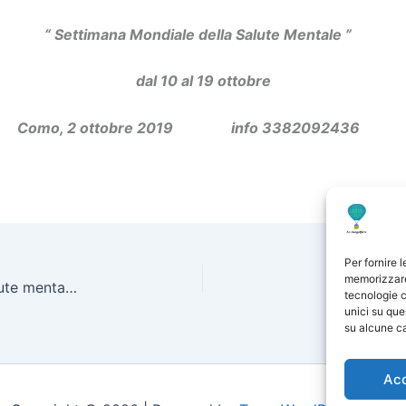
“ Settimana Mondiale della Salute Mentale ”
dal 10 al 19 ottobre
Como, 2 ottobre 2019 info 3382092436
Per fornire 
memorizzare 
Eventi dedicati alla “settimana mondiale della salute mentale” dal 10 al 19 ottobre 2019
tecnologie c
unici su que
su alcune ca
Ac