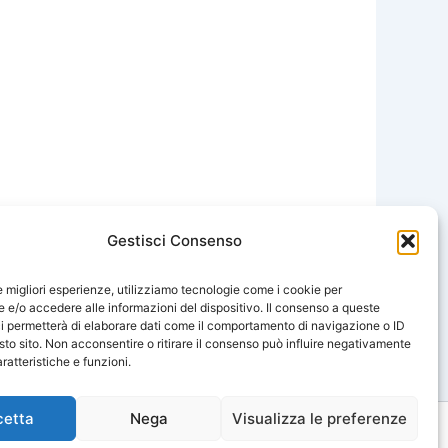
Gestisci Consenso
SUCCESSIVO
le migliori esperienze, utilizziamo tecnologie come i cookie per
e/o accedere alle informazioni del dispositivo. Il consenso a queste
giovedì 10 ottobre – una “giornata magica”
i permetterà di elaborare dati come il comportamento di navigazione o ID
sto sito. Non acconsentire o ritirare il consenso può influire negativamente
ratteristiche e funzioni.
cetta
Nega
Visualizza le preferenze