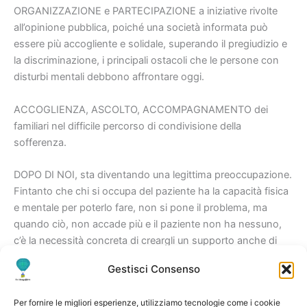
ORGANIZZAZIONE e PARTECIPAZIONE a iniziative rivolte
all’opinione pubblica, poiché una società informata può
essere più accogliente e solidale, superando il pregiudizio e
la discriminazione, i principali ostacoli che le persone con
disturbi mentali debbono affrontare oggi.
ACCOGLIENZA, ASCOLTO, ACCOMPAGNAMENTO dei
familiari nel difficile percorso di condivisione della
sofferenza.
DOPO DI NOI, sta diventando una legittima preoccupazione.
Fintanto che chi si occupa del paziente ha la capacità fisica
e mentale per poterlo fare, non si pone il problema, ma
quando ciò, non accade più e il paziente non ha nessuno,
c’è la necessità concreta di creargli un supporto anche di
tipo giuridico e fiscale che lo assista nel difficile mondo della
Gestisci Consenso
burocrazia.
Per fornire le migliori esperienze, utilizziamo tecnologie come i cookie
ATTIVITA’ E PROGETTI IN CORSO