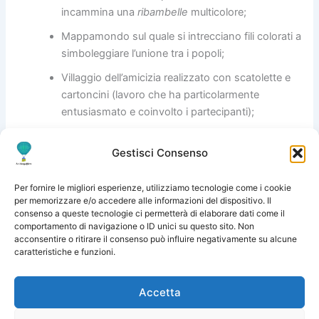
incammina una
ribambelle
multicolore;
Mappamondo sul quale si intrecciano fili colorati a
simboleggiare l’unione tra i popoli;
Villaggio dell’amicizia realizzato con scatolette e
cartoncini (lavoro che ha particolarmente
entusiasmato e coinvolto i partecipanti);
Discussione sui i muri che non sono solo barriere
Gestisci Consenso
ma che possono diventare luoghi di incontro e di
amicizia (per esempio il muretto sul quale si
siedono gli anziani del paese o dove i giovani si
Per fornire le migliori esperienze, utilizziamo tecnologie come i cookie
per memorizzare e/o accedere alle informazioni del dispositivo. Il
ritrovano…)
consenso a queste tecnologie ci permetterà di elaborare dati come il
comportamento di navigazione o ID unici su questo sito. Non
acconsentire o ritirare il consenso può influire negativamente su alcune
caratteristiche e funzioni.
PRECEDENTE
SUCCESSIVO
Accetta